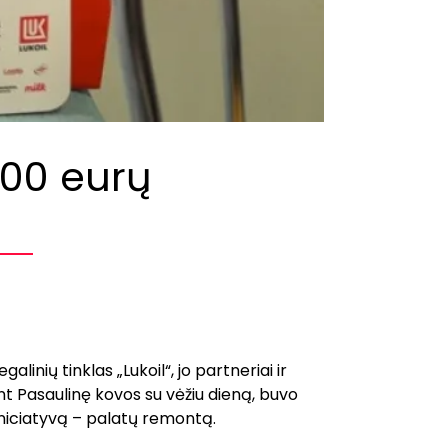
000 eurų
inių tinklas „Lukoil“, jo partneriai ir
int Pasaulinę kovos su vėžiu dieną, buvo
iniciatyvą – palatų remontą.