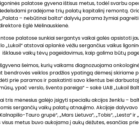
igoninės palatose gyvena ištisus metus, todėl svarbu oper
delsdami pradėjome trių palatų kapitalinį remontą. Gria
os „Palata – nebūtinai balta“ dalyvių parama žymiai pagrei
irektorė Eglė Mėlinauskienė.
ntose palatose sunkiai sergantys vaikai galės apsistoti ja
lo „Lukoil“ atstovai aplankė vėžiu sergančius vaikus ligoni
 išklausė vaikų tėvų pageidavimus, kaip galima būtų page
se išgyvena šeimos, kurių vaikams diagnozuojama onkologin
pat bendrovės veiklos pradžios ypatingą dėmesį skiriame 
ėti prie paramos ir paskatinti savo klientus bei darbuotoj
š mūsų, ypač verslo, šventa pareiga“ – sakė UAB „Lukoil Bal
tai tris mėnesius galėjo įsigyti specialiu akcijos ženklu – 
igomis sergančių vaikų palatų atnaujimo. Akcijoje dalyvav
alnapilio-Tauro grupė“, „Mars Lietuva“, „Tobis“, „Lesta“ ir
visus metus buvo aukojama į aukų dėžutes, esančias prie