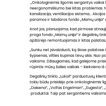
„Onkologinėmis ligomis sergantys vaikai l
neergonomiškumo bei kitas problemas. Ne
kanalizacija, ventiliacijos sistema… Akcij
paramos ir labdaros fondo „Mamų unija“ d
Anot jos, planuojama, kad pirmose atnauji
proga fondo „Mamų unija“ ir degalinių tink
apžiūrėjo remontuojamas ir kitas palatas,
„Sunku net įsivaizduoti, ką šiose palato
šypsenas, vilties kupinas tėvų akis. Nuo 
vaikams. Džiaugiamės, kad galėjome prisid
rūpintis mūsų šalies vaikais – kiekvieno i
Degalinių tinklo „Lukoil“ parduotuvių klien
tokiu būdu prisidėjo prie onkologinėmis l
„Daisena“, „Volfas Engelman“, „Eugesta“, „K
produktai. Taip pat sergantiems vaikams 