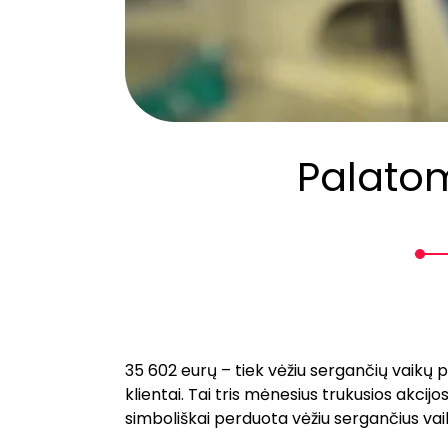
Palatom
35 602 eurų – tiek vėžiu sergančių vaikų pa
klientai. Tai tris mėnesius trukusios akcij
simboliškai perduota vėžiu sergančius vai