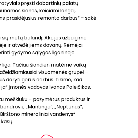
atyviai spręsti dabartinių palatų
unamos sienos, keičiami langai,
tins prasidėjusius remonto darbus“ – sakė
u šių metų balandį. Akcijos užbaigimo
nėje ir atvežė jiems dovanų. Rėmėjai
rinti gydymo sąlygas ligoninėje.
ė liga. Tačiau šiandien matėme vaikų
pažeidžiamiausiai visuomenės grupei –
us daryti gerus darbus. Tikime, kad
tija“ įmonės vadovas Ivanas Paleičikas.
baltu meškiuku – pažymėtus produktus ir
o bendrovių „Mantinga“, „Neptūnas“,
 „Birštono mineraliniai vandenys“
 kasų.