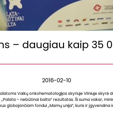
s – daugiau kaip 35 
2016-02-10
latoms Vaikų onkohematologijos skyriuje Vilniuje skyrė degal
os „Palata – nebūtinai balta“ rezultatas. Ši suma vakar, min
kus globojančiam fondui „Mamų unija“, kuris ir įgyvendina 