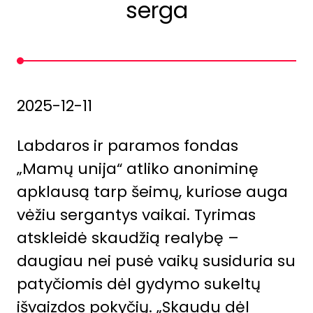
serga
2025-12-11
Labdaros ir paramos fondas
„Mamų unija“ atliko anoniminę
apklausą tarp šeimų, kuriose auga
vėžiu sergantys vaikai. Tyrimas
atskleidė skaudžią realybę –
daugiau nei pusė vaikų susiduria su
patyčiomis dėl gydymo sukeltų
išvaizdos pokyčių. „Skaudu dėl