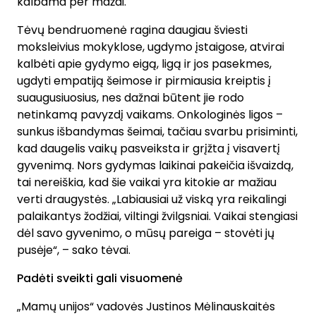
kalbama per mažai.
Tėvų bendruomenė ragina daugiau šviesti
moksleivius mokyklose, ugdymo įstaigose, atvirai
kalbėti apie gydymo eigą, ligą ir jos pasekmes,
ugdyti empatiją šeimose ir pirmiausia kreiptis į
suaugusiuosius, nes dažnai būtent jie rodo
netinkamą pavyzdį vaikams. Onkologinės ligos –
sunkus išbandymas šeimai, tačiau svarbu prisiminti,
kad daugelis vaikų pasveiksta ir grįžta į visavertį
gyvenimą. Nors gydymas laikinai pakeičia išvaizdą,
tai nereiškia, kad šie vaikai yra kitokie ar mažiau
verti draugystės. „Labiausiai už viską yra reikalingi
palaikantys žodžiai, viltingi žvilgsniai. Vaikai stengiasi
dėl savo gyvenimo, o mūsų pareiga – stovėti jų
pusėje“, – sako tėvai.
Padėti sveikti gali visuomenė
„Mamų unijos“ vadovės Justinos Mėlinauskaitės