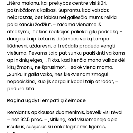
„Nėra malonu, kai prekybos centre visi žiūri,
pašnibždomis kalbasi. Suprantu, kad vaizdas
neįprastas, bet labiau nei gailesčio mums reikia
palaikančių žodžių“, – rašoma viename iš
atsakymų. Tokios reakcijos palieka gilų pėdsaką –
daugiau kaip keturi iš dešimties vaikų tampa
liūdnesni, uždaresni, o trečdalis pradeda vengti
viešumo. Tėvams taip pat sunku paaiškinti vaikams
aplinkinių elgesį. „Pikta, kad kenčia mano vaikas dėl
kitų žmonių neišprusimo“, – sakė viena mama.
„Sunku ir gaila vaiko, nes kiekvienam žmogui
nepaaiškinsi, kuo jis serga ir kodėl taip atrodo“, –
pridūrė kita.
Ragina ugdyti empatiją šeimose
Remiantis apklausos duomenimis, beveik visi tėvai
– net 92,5 proc. – įsitikinę, kad visuomenėje apie
iššūkius, susijusius su onkologinėmis ligomis,