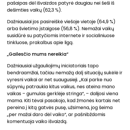
pašaipas dėl išvaizdos patyrė daugiau nei šeši iš
dešimties vaikų (62,3 %).
Dažniausiai jos pasireiškė viešoje vietoje (64,9 %)
arba švietimo įstaigose (56,8 %). Nemažai vaikų
susidūrė su patyčiomis internete ir socialiniuose
tinkluose, prakalbus apie ligą.
„Gailesčio mums nereikia“
Dažniausiai užgauliojimų iniciatoriais tapo
bendraamžiai, tačiau nemažą dalį situacijų sukėlė ir
vyresni vaikai ar net suaugusieji. „Kai parke nuo
sūpynių patraukia kitus vaikus, nes ateina mano
vaikas – gumulas gerklėje stringa“, – dalijosi viena
mama. Kiti tėvai pasakojo, kad žmonės kartais net
pereina į kitą gatvės pusę, užsimena, jog šeima
„per mažai daro dėl vaiko“, ar pašnibždomis
komentuoja vaiko išvaizdą.