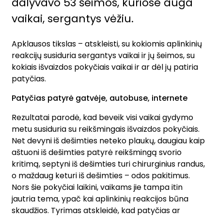
dalyvavo 53 šeimos, kuriose auga
vaikai, sergantys vėžiu.
Apklausos tikslas – atskleisti, su kokiomis aplinkinių
reakcijų susiduria sergantys vaikai ir jų šeimos, su
kokiais išvaizdos pokyčiais vaikai ir ar dėl jų patiria
patyčias.
Patyčias patyrė gatvėje, autobuse, internete
Rezultatai parodė, kad beveik visi vaikai gydymo
metu susiduria su reikšmingais išvaizdos pokyčiais.
Net devyni iš dešimties neteko plaukų, daugiau kaip
aštuoni iš dešimties patyrė reikšmingą svorio
kritimą, septyni iš dešimties turi chirurginius randus,
o maždaug keturi iš dešimties – odos pakitimus.
Nors šie pokyčiai laikini, vaikams jie tampa itin
jautria tema, ypač kai aplinkinių reakcijos būna
skaudžios. Tyrimas atskleidė, kad patyčias ar